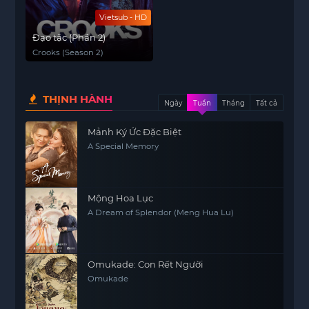
Vietsub - HD
Đạo tặc (Phần 2)
Crooks (Season 2)
THỊNH HÀNH
Ngày
Tuần
Tháng
Tất cả
Mảnh Ký Ức Đặc Biệt
A Special Memory
Mộng Hoa Lục
A Dream of Splendor (Meng Hua Lu)
Omukade: Con Rết Người
Omukade