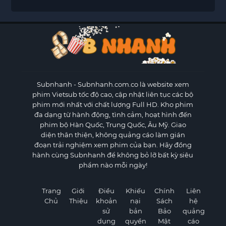
Subnhanh
- Subnhanh.com.co là website xem
phim Vietsub tốc độ cao, cập nhật liên tục các bộ
phim mới nhất với chất lượng Full HD. Kho phim
đa dạng từ hành động, tình cảm, hoạt hình đến
phim bộ Hàn Quốc, Trung Quốc, Âu Mỹ. Giao
diện thân thiện, không quảng cáo làm gián
đoạn trải nghiệm xem phim của bạn. Hãy đồng
hành cùng Subnhanh để không bỏ lỡ bất kỳ siêu
phẩm nào mỗi ngày!
Trang
Giới
Điều
Khiếu
Chính
Liên
Chủ
Thiệu
khoản
nại
Sách
hệ
sử
bản
Bảo
quảng
dụng
quyền
Mật
cáo