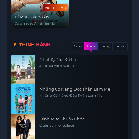
Vietsub - HD
Bí Mật Calabasas
Calabasas Confidential
THỊNH HÀNH
Ngày
Tuần
Tháng
Tất cả
Nhật Ký Nơi Xứ Lạ
Journal with Witch
Những Cô Nàng Độc Thân Làm Mẹ
Những Cô Nàng Độc Thân Làm Mẹ
Định Mức Khuây Khỏa
Quantum of Solace