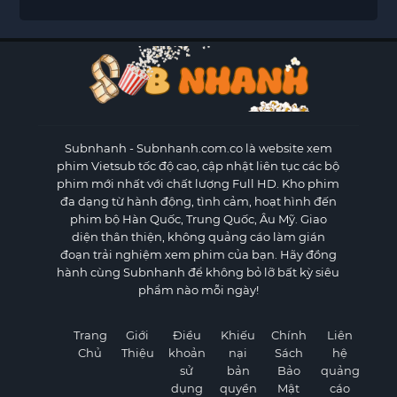
Subnhanh
- Subnhanh.com.co là website xem
phim Vietsub tốc độ cao, cập nhật liên tục các bộ
phim mới nhất với chất lượng Full HD. Kho phim
đa dạng từ hành động, tình cảm, hoạt hình đến
phim bộ Hàn Quốc, Trung Quốc, Âu Mỹ. Giao
diện thân thiện, không quảng cáo làm gián
đoạn trải nghiệm xem phim của bạn. Hãy đồng
hành cùng Subnhanh để không bỏ lỡ bất kỳ siêu
phẩm nào mỗi ngày!
Trang
Giới
Điều
Khiếu
Chính
Liên
Chủ
Thiệu
khoản
nại
Sách
hệ
sử
bản
Bảo
quảng
dụng
quyền
Mật
cáo