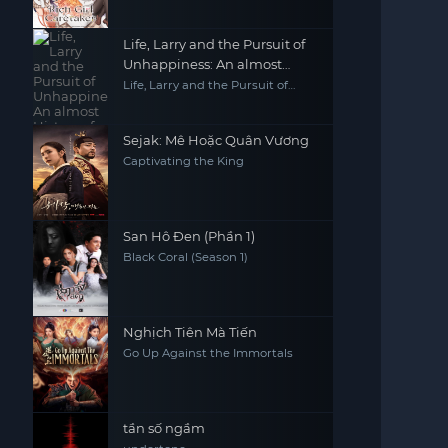
School
Life, Larry and the Pursuit of
Unhappiness: An almost
History of America
Life, Larry and the Pursuit of
Unhappiness: An almost History
of America
Sejak: Mê Hoặc Quân Vương
Captivating the King
San Hô Đen (Phần 1)
Black Coral (Season 1)
Nghịch Tiên Mà Tiến
Go Up Against the Immortals
tần số ngầm