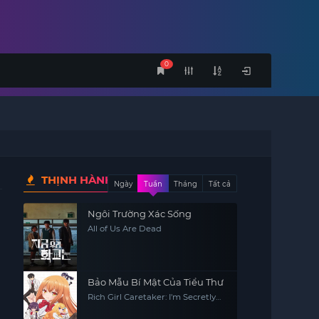
0
THỊNH HÀNH
Ngày
Tuần
Tháng
Tất cả
Ngôi Trường Xác Sống
All of Us Are Dead
Bảo Mẫu Bí Mật Của Tiểu Thư
Rich Girl Caretaker: I'm Secretly
the Caregiver of the Most
Popular Girl in This Rich Kid