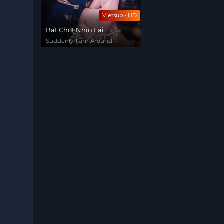
Vietsub - HD
Bất Chợt Nhìn Lại
Suddenly Turn Around