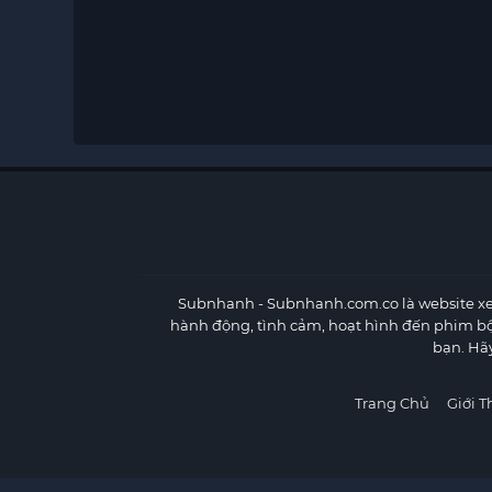
Subnhanh
- Subnhanh.com.co là website xe
hành động, tình cảm, hoạt hình đến phim b
bạn. Hã
Trang Chủ
Giới T