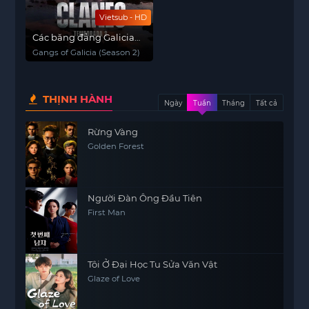
Vietsub - HD
Các băng đảng Galicia
(Phần 2)
Gangs of Galicia (Season 2)
THỊNH HÀNH
Ngày
Tuần
Tháng
Tất cả
Rừng Vàng
Golden Forest
Người Đàn Ông Đầu Tiên
First Man
Tôi Ở Đại Học Tu Sửa Văn Vật
Glaze of Love