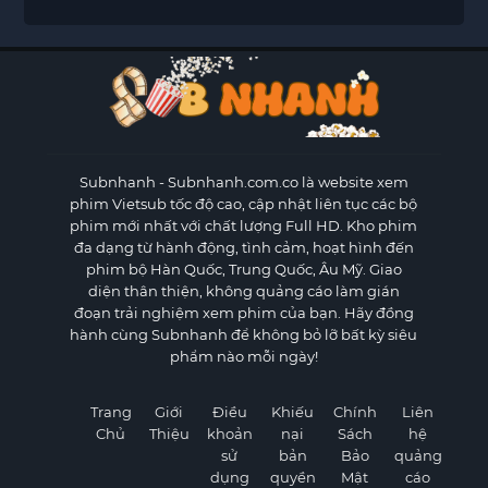
Subnhanh
- Subnhanh.com.co là website xem
phim Vietsub tốc độ cao, cập nhật liên tục các bộ
phim mới nhất với chất lượng Full HD. Kho phim
đa dạng từ hành động, tình cảm, hoạt hình đến
phim bộ Hàn Quốc, Trung Quốc, Âu Mỹ. Giao
diện thân thiện, không quảng cáo làm gián
đoạn trải nghiệm xem phim của bạn. Hãy đồng
hành cùng Subnhanh để không bỏ lỡ bất kỳ siêu
phẩm nào mỗi ngày!
Trang
Giới
Điều
Khiếu
Chính
Liên
Chủ
Thiệu
khoản
nại
Sách
hệ
sử
bản
Bảo
quảng
dụng
quyền
Mật
cáo