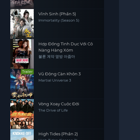
Vĩnh Sinh (Phần 5)
Immortality (Season 5)
Hợp Đồng Tình Dục Với Cô
Nàng Hàng Xóm
불륜 계약 옆방 아줌마
Trailer
Vũ Động Càn Khôn 3
Martial Universe 3
Vòng Xoay Cuộc Đời
The Drive of Life
High Tides (Phần 2)