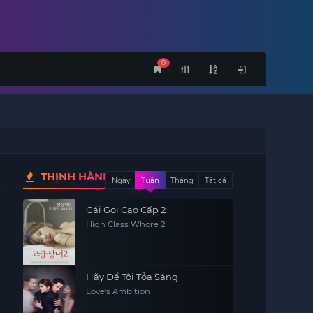
0
THỊNH HÀNH
Ngày
Tuần
Tháng
Tất cả
Gái Gọi Cao Cấp 2
High Class Whore 2
Hãy Để Tôi Tỏa Sáng
Love's Ambition