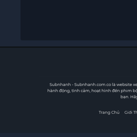
Subnhanh
- Subnhanh.com.co là website xe
hành động, tình cảm, hoạt hình đến phim b
bạn. Hã
Trang Chủ
Giới T