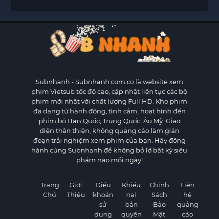
Subnhanh
- Subnhanh.com.co là website xem
phim Vietsub tốc độ cao, cập nhật liên tục các bộ
phim mới nhất với chất lượng Full HD. Kho phim
đa dạng từ hành động, tình cảm, hoạt hình đến
phim bộ Hàn Quốc, Trung Quốc, Âu Mỹ. Giao
diện thân thiện, không quảng cáo làm gián
đoạn trải nghiệm xem phim của bạn. Hãy đồng
hành cùng Subnhanh để không bỏ lỡ bất kỳ siêu
phẩm nào mỗi ngày!
Trang
Giới
Điều
Khiếu
Chính
Liên
Chủ
Thiệu
khoản
nại
Sách
hệ
sử
bản
Bảo
quảng
dụng
quyền
Mật
cáo