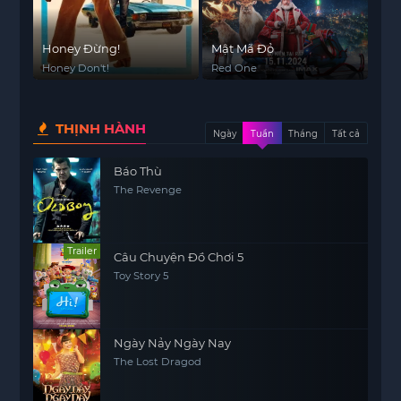
Honey Đừng!
Mật Mã Đỏ
Honey Don't!
Red One
THỊNH HÀNH
Ngày
Tuần
Tháng
Tất cả
Báo Thù
The Revenge
Trailer
Câu Chuyện Đồ Chơi 5
Toy Story 5
Ngày Nảy Ngày Nay
The Lost Dragod