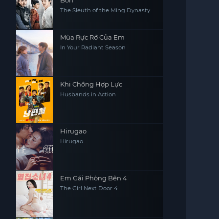
Bốn
The Sleuth of the Ming Dynasty
Mùa Rực Rỡ Của Em
In Your Radiant Season
Khi Chồng Hợp Lực
Husbands in Action
Hirugao
Hirugao
Em Gái Phòng Bên 4
The Girl Next Door 4