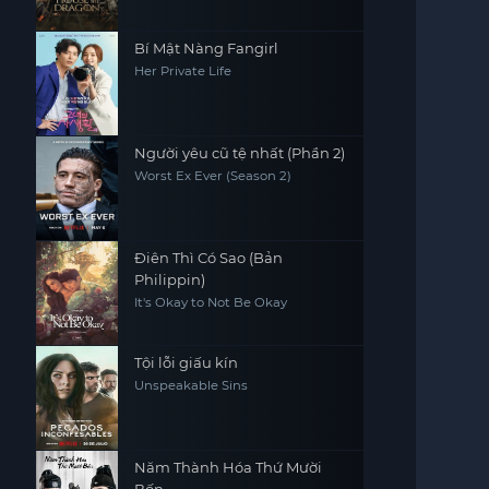
Bí Mật Nàng Fangirl
Her Private Life
Người yêu cũ tệ nhất (Phần 2)
Worst Ex Ever (Season 2)
Điên Thì Có Sao (Bản
Philippin)
It's Okay to Not Be Okay
Tội lỗi giấu kín
Unspeakable Sins
Năm Thành Hóa Thứ Mười