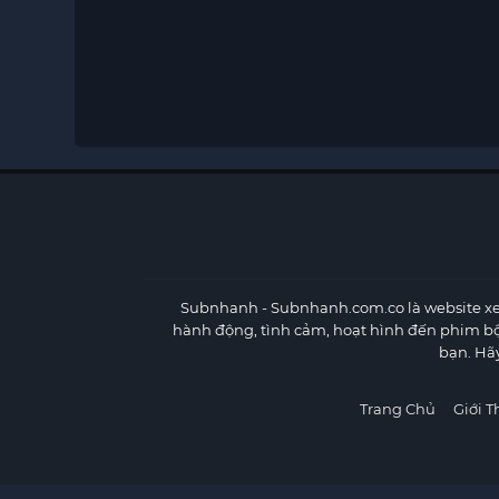
Subnhanh
- Subnhanh.com.co là website xe
hành động, tình cảm, hoạt hình đến phim b
bạn. Hã
Trang Chủ
Giới T