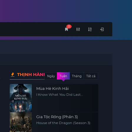
0
THỊNH HÀNH
Ngày
Tuần
Tháng
Tất cả
Mùa Hè Kinh Hãi
I Know What You Did Last
Summer
Gia Tộc Rồng (Phần 3)
House of the Dragon (Season 3)