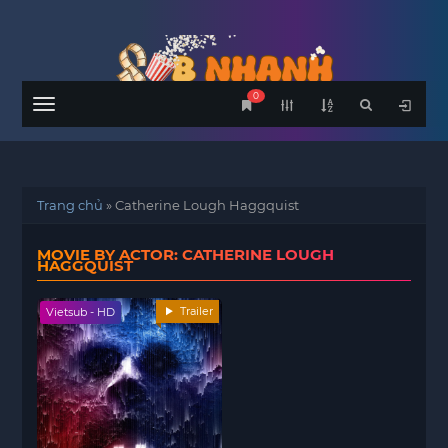
0
Menu
Trang chủ
»
Catherine Lough Haggquist
MOVIE BY ACTOR: CATHERINE LOUGH
HAGGQUIST
Trailer
Vietsub - HD