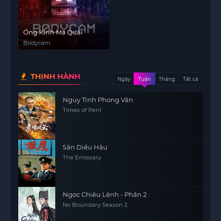
Ống Kính Ma Quái
Bodycam
THỊNH HÀNH
Ngày
Tuần
Tháng
Tất cả
Nguy Tình Phong Vân
Times of Peril
Săn Diều Hâu
The Emissary
Ngọc Chiêu Lệnh - Phần 2
No Boundary Season 2