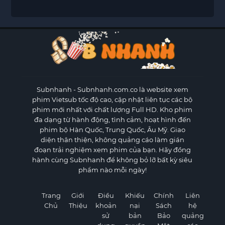
Subnhanh
- Subnhanh.com.co là website xem
phim Vietsub tốc độ cao, cập nhật liên tục các bộ
phim mới nhất với chất lượng Full HD. Kho phim
đa dạng từ hành động, tình cảm, hoạt hình đến
phim bộ Hàn Quốc, Trung Quốc, Âu Mỹ. Giao
diện thân thiện, không quảng cáo làm gián
đoạn trải nghiệm xem phim của bạn. Hãy đồng
hành cùng Subnhanh để không bỏ lỡ bất kỳ siêu
phẩm nào mỗi ngày!
Trang
Giới
Điều
Khiếu
Chính
Liên
Chủ
Thiệu
khoản
nại
Sách
hệ
sử
bản
Bảo
quảng