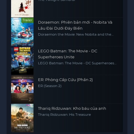
Trailer
Doraemon: Phiên bản mới - Nobita Và
Lâu Đài Dưới Đáy Biển
Doraemon the Movie: New Nobita and the
Castle of the Undersea Devil
LEGO Batman: The Movie - DC
Superheroes Unite
LEGO Batman: The Movie - DC Superheroes
Unite
ER: Phòng Cấp Cứu (Phần 2)
ER (Season 2)
Thariq Ridzuwan: Kho báu của anh
Thariq Ridzuwan: His Treasure