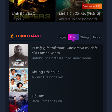
Vietsub - HD
Lính Bắn Tỉa 3
Linh hồn đổi xác (Phần 2)
Sniper 3
Altered Carbon (Season 2)
THỊNH HÀNH
Ngày
Tuần
Tháng
Tất cả
Bí mật giới thể thao: Cuộc đời và cái chết
của Lamar Odom
Untold: The Death & Life of Lamar Odom
Khung Trời Xa Lạ
A Place Of One's Own
Hộ Tâm
Back From the Brink