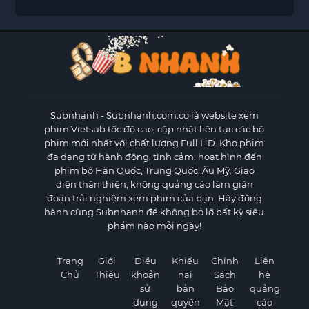
Subnhanh
- Subnhanh.com.co là website xem
phim Vietsub tốc độ cao, cập nhật liên tục các bộ
phim mới nhất với chất lượng Full HD. Kho phim
đa dạng từ hành động, tình cảm, hoạt hình đến
phim bộ Hàn Quốc, Trung Quốc, Âu Mỹ. Giao
diện thân thiện, không quảng cáo làm gián
đoạn trải nghiệm xem phim của bạn. Hãy đồng
hành cùng Subnhanh để không bỏ lỡ bất kỳ siêu
phẩm nào mỗi ngày!
Trang
Giới
Điều
Khiếu
Chính
Liên
Chủ
Thiệu
khoản
nại
Sách
hệ
sử
bản
Bảo
quảng
dụng
quyền
Mật
cáo