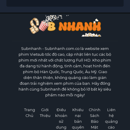
Subnhanh
- Subnhanh.com.co là website xem
phim Vietsub tốc độ cao, cập nhật liên tục các bộ
phim mới nhất với chất lượng Full HD. Kho phim
đa dạng từ hành động, tình cảm, hoạt hình đến
phim bộ Hàn Quốc, Trung Quốc, Âu Mỹ. Giao
diện thân thiện, không quảng cáo làm gián
đoạn trải nghiệm xem phim của bạn. Hãy đồng
hành cùng Subnhanh để không bỏ lỡ bất kỳ siêu
phẩm nào mỗi ngày!
Trang
Giới
Điều
Khiếu
Chính
Liên
Chủ
Thiệu
khoản
nại
Sách
hệ
sử
bản
Bảo
quảng
dụng
quyền
Mật
cáo