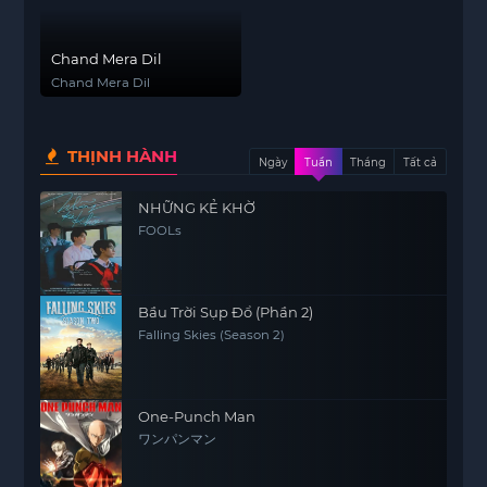
Chand Mera Dil
Chand Mera Dil
THỊNH HÀNH
Ngày
Tuần
Tháng
Tất cả
NHỮNG KẺ KHỜ
FOOLs
Bầu Trời Sụp Đổ (Phần 2)
Falling Skies (Season 2)
One-Punch Man
ワンパンマン