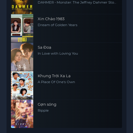
DAHMER - Monster: The Jeffrey Dahmer Story
(Season 2)
Xin Chào 1983
Dream of Golden Years
Sa Đoạ
In Love with Loving You
Khung Trời Xa Lạ
A Place Of One's Own
Gợn sóng
Ripple