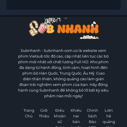
Subnhanh
- Subnhanh.com.co là website xem
phim Vietsub tốc độ cao, cập nhật liên tục các bộ
phim mới nhất với chất lượng Full HD. Kho phim
đa dạng từ hành động, tình cảm, hoạt hình đến
phim bộ Hàn Quốc, Trung Quốc, Âu Mỹ. Giao
diện thân thiện, không quảng cáo làm gián
đoạn trải nghiệm xem phim của bạn. Hãy đồng
hành cùng Subnhanh để không bỏ lỡ bất kỳ siêu
phẩm nào mỗi ngày!
Trang
Giới
Điều
Khiếu
Chính
Liên
Chủ
Thiệu
khoản
nại
Sách
hệ
sử
bản
Bảo
quảng