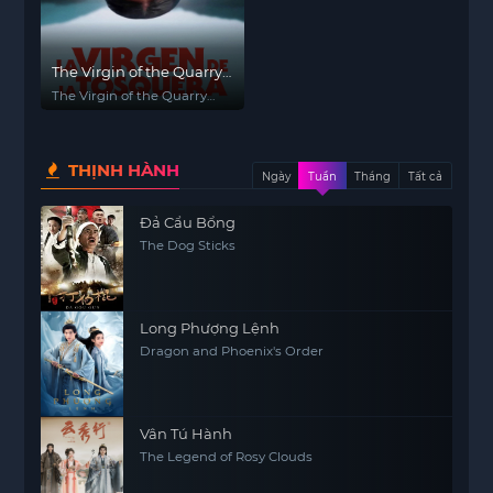
The Virgin of the Quarry
Lake
The Virgin of the Quarry
Lake
THỊNH HÀNH
Ngày
Tuần
Tháng
Tất cả
Đả Cẩu Bổng
The Dog Sticks
Long Phượng Lệnh
Dragon and Phoenix's Order
Vân Tú Hành
The Legend of Rosy Clouds