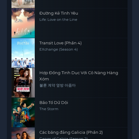
Đường Kẻ Tình Yêu
Life: Love on the Line
Transit Love (Phần 4)
EXchange (Season 4)
Hợp Đồng Tình Dục Với Cô Nàng Hàng
Xóm
불륜 계약 옆방 아줌마
Bão Tố Dữ Dội
The Storm
Các băng đảng Galicia (Phần 2)
Gangs of Galicia (Season 2)