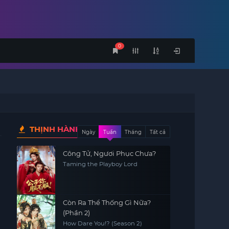
0
THỊNH HÀNH
Ngày
Tuần
Tháng
Tất cả
Công Tử, Ngươi Phục Chưa?
Taming the Playboy Lord
Còn Ra Thể Thống Gì Nữa?
(Phần 2)
How Dare You!? (Season 2)