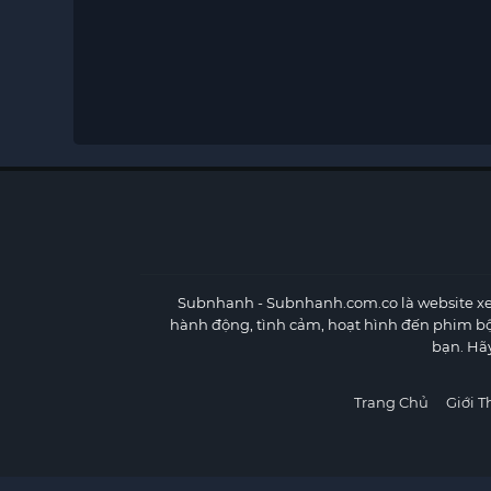
Subnhanh
- Subnhanh.com.co là website xe
hành động, tình cảm, hoạt hình đến phim b
bạn. Hã
Trang Chủ
Giới T