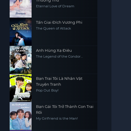
Thượng Thư
Eternal Love of Dream
Tấn Giai Đích Vương Phi
The Queen of Attack
Anh Hùng Xạ Điêu
The Legend of the Condor
Heroes
Bạn Trai Tôi Là Nhân Vật
Truyện Tranh
Pop Out Boy!
Bạn Gái Tôi Trở Thành Con Trai
Rồi
My Girlfriend is the Man!