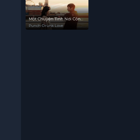
Một Chuyện Tình Nơi Công
Xưởng
Punch-Drunk Love