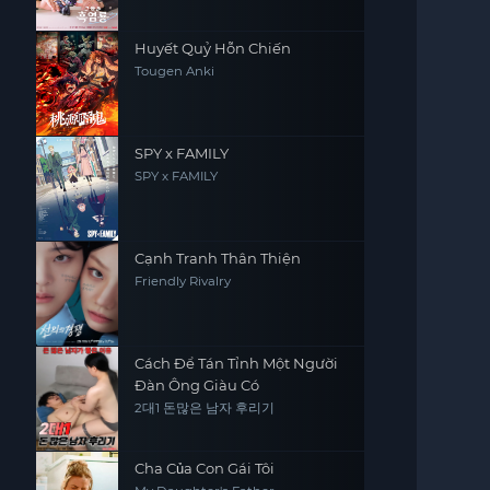
Huyết Quỷ Hỗn Chiến
Tougen Anki
SPY x FAMILY
SPY x FAMILY
Cạnh Tranh Thân Thiện
Friendly Rivalry
Cách Để Tán Tỉnh Một Người
Đàn Ông Giàu Có
2대1 돈많은 남자 후리기
Cha Của Con Gái Tôi