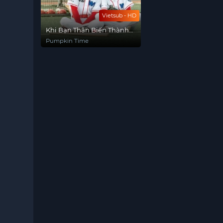
Vietsub - HD
Khi Bạn Thân Biến Thành
Con Gái
Pumpkin Time