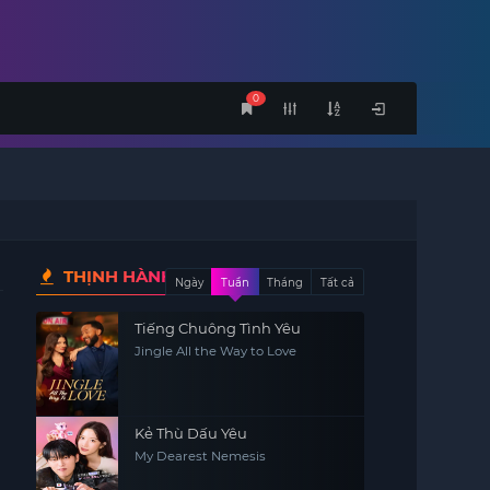
0
THỊNH HÀNH
Ngày
Tuần
Tháng
Tất cả
Tiếng Chuông Tình Yêu
Jingle All the Way to Love
Kẻ Thù Dấu Yêu
My Dearest Nemesis