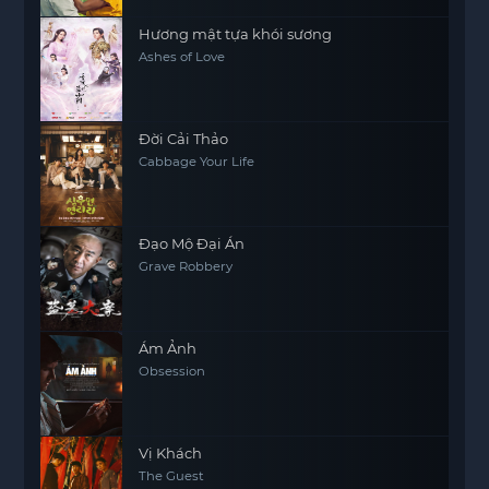
Hương mật tựa khói sương
Ashes of Love
Đời Cải Thảo
Cabbage Your Life
Đạo Mộ Đại Án
Grave Robbery
Ám Ảnh
Obsession
Vị Khách
The Guest