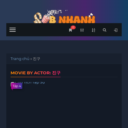
0
Menu
Trang chủ
»
진구
MOVIE BY ACTOR: 진구
Tập 4