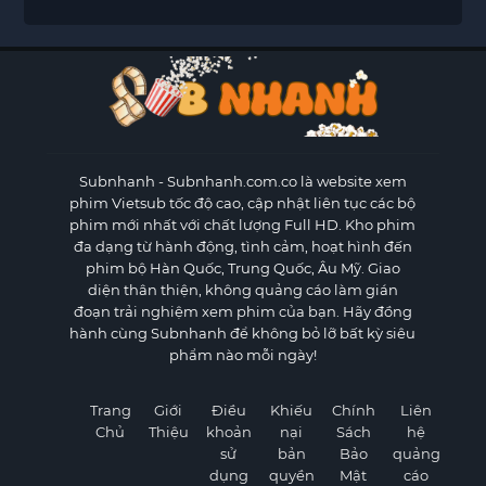
Subnhanh
- Subnhanh.com.co là website xem
phim Vietsub tốc độ cao, cập nhật liên tục các bộ
phim mới nhất với chất lượng Full HD. Kho phim
đa dạng từ hành động, tình cảm, hoạt hình đến
phim bộ Hàn Quốc, Trung Quốc, Âu Mỹ. Giao
diện thân thiện, không quảng cáo làm gián
đoạn trải nghiệm xem phim của bạn. Hãy đồng
hành cùng Subnhanh để không bỏ lỡ bất kỳ siêu
phẩm nào mỗi ngày!
Trang
Giới
Điều
Khiếu
Chính
Liên
Chủ
Thiệu
khoản
nại
Sách
hệ
sử
bản
Bảo
quảng
dụng
quyền
Mật
cáo