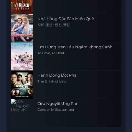
Nhà Hàng Đặc Sản Miền Quê
자매 펜션 : 펜션 맛집
Em Đứng Trên Cầu Ngắm Phong Cảnh
To Love, To Heal
Hành Động Đột Phá
The Brink of Law
Cửu Nguyệt Ưng Phi
Condor In September