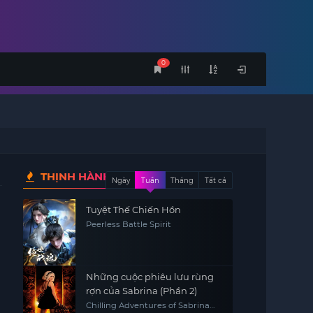
0
THỊNH HÀNH
Ngày
Tuần
Tháng
Tất cả
Tuyệt Thế Chiến Hồn
Peerless Battle Spirit
Những cuộc phiêu lưu rùng
rợn của Sabrina (Phần 2)
Chilling Adventures of Sabrina