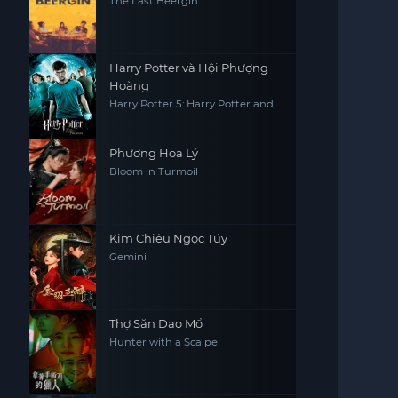
The Last Beergin
Harry Potter và Hội Phượng
Hoàng
Harry Potter 5: Harry Potter and
the Order of the Phoenix
Phương Hoa Lý
Bloom in Turmoil
Kim Chiêu Ngọc Túy
Gemini
Thợ Săn Dao Mổ
Hunter with a Scalpel