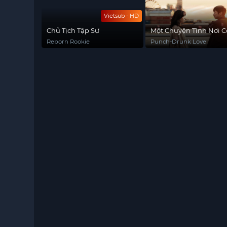
Vietsub - HD
Chủ Tịch Tập Sự
Một Chuyện Tình Nơi 
Xưởng
Reborn Rookie
Punch-Drunk Love