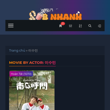
0
Menu
Trang chủ
»
이수민
MOVIE BY ACTOR: 이수민
Hoàn Tất (10/10)