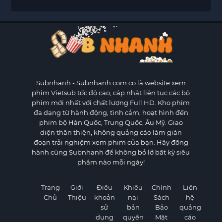
Subnhanh
- Subnhanh.com.co là website xem
phim Vietsub tốc độ cao, cập nhật liên tục các bộ
phim mới nhất với chất lượng Full HD. Kho phim
đa dạng từ hành động, tình cảm, hoạt hình đến
phim bộ Hàn Quốc, Trung Quốc, Âu Mỹ. Giao
diện thân thiện, không quảng cáo làm gián
đoạn trải nghiệm xem phim của bạn. Hãy đồng
hành cùng Subnhanh để không bỏ lỡ bất kỳ siêu
phẩm nào mỗi ngày!
Trang
Giới
Điều
Khiếu
Chính
Liên
Chủ
Thiệu
khoản
nại
Sách
hệ
sử
bản
Bảo
quảng
dụng
quyền
Mật
cáo