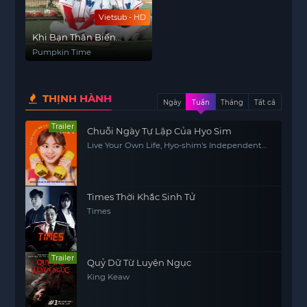
Vietsub - HD
Khi Bạn Thân Biến
Thành Con Gái
Pumpkin Time
THỊNH HÀNH
Ngày
Tuần
Tháng
Tất cả
Trailer
Chuỗi Ngày Tự Lập Của Hyo Sim
Live Your Own Life, Hyo-shim's Independent
Life
Times Thời Khắc Sinh Tử
Times
Trailer
Quỷ Dữ Từ Luyện Ngục
King Keaw