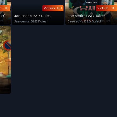
b - HD
Vietsub - HD
Vietsub - HD
i của
Jae-seok's B&B Rules!
Jae-seok's B&B Rules!
Jae-seok's B&B Rules!
Jae-seok's B&B Rules!