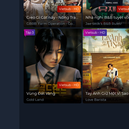
Vietsub - HD
Vietsu
Gieo Gì Gặt nấy - Nông Trại
Nhà nghỉ B&B tuyệt vờ
Thẳng Tiến
Jae Seok
GBRB: Farm Operation - Go
Jae-seok's B&B Rules!
Go Farm
Tập 3
Vietsub - HD
Vietsub - HD
Vùng Đất Vàng
Tay Anh Giữ Một Vì Sao
Gold Land
Love Barista