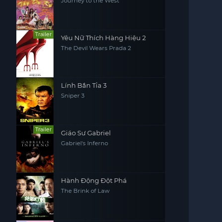
Journey to the West
Trailer
Yêu Nữ Thích Hàng Hiệu 2
The Devil Wears Prada 2
Lính Bắn Tỉa 3
Sniper 3
Trailer
Giáo Sư Gabriel
Gabriel's Inferno
Hành Động Đột Phá
The Brink of Law