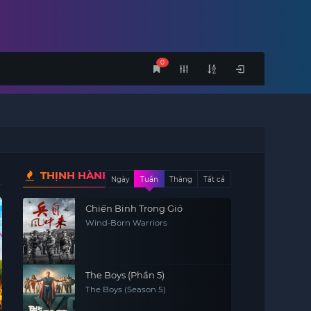
0
THỊNH HÀNH
Ngày
Tuần
Tháng
Tất cả
Chiến Binh Trong Gió
Wind-Born Warriors
The Boys (Phần 5)
The Boys (Season 5)