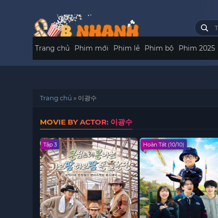
Trang chủ
Phim mới
Phim lẻ
Phim bộ
Phim 2025
Trang chủ
»
이광수
MOVIE BY ACTOR: 이광수
Tập 3
Hoàn Tất (10/10)