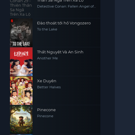
Thần Sa Ngã Trên Xa Lộ
Detective Conan: Fallen Angel of
the Highway
Đào thoát tới hồ Vongozero
To the Lake
Thất Nguyệt Và An Sinh
Another Me
Xe Duyên
Better Halves
Pinecone
Pinecone