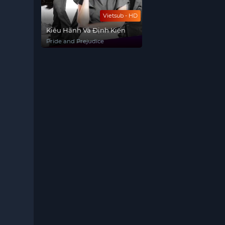
Vietsub - HD
Kiêu Hãnh Và Định Kiến
Pride and Prejudice