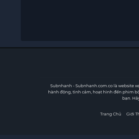
Subnhanh
- Subnhanh.com.co là website xe
hành động, tình cảm, hoạt hình đến phim b
bạn. Hã
Trang Chủ
Giới T