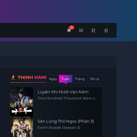
0
THỊNH HÀNH
Ngày
Tuần
Tháng
Tất cả
Luyện Khí Mười Vạn Năm
One Hundred Thousand Years of
Qi Refining
Săn Lùng Thỏ Ngọc (Phần 3)
Earth Arcade (Season 3)