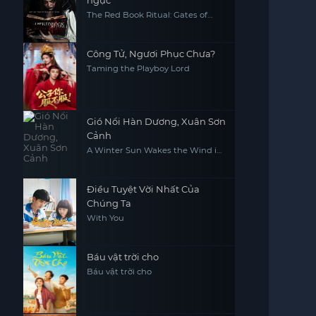
ngục
The Red Book Ritual: Gates of
Hell
Công Tử, Ngươi Phục Chưa?
Taming the Playboy Lord
Gió Nổi Hàn Dương, Xuân Sơn
Cảnh
A Winter Sun Wakes the Wind in
Spring Hills' Dream
Điều Tuyệt Vời Nhất Của
Chúng Ta
With You
Báu vật trời cho
Báu vật trời cho