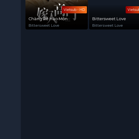
Vietsub - HD
Vietsu
Chàng Rể Hào Môn
Bittersweet Love
Bittersweet Love
Bittersweet Love