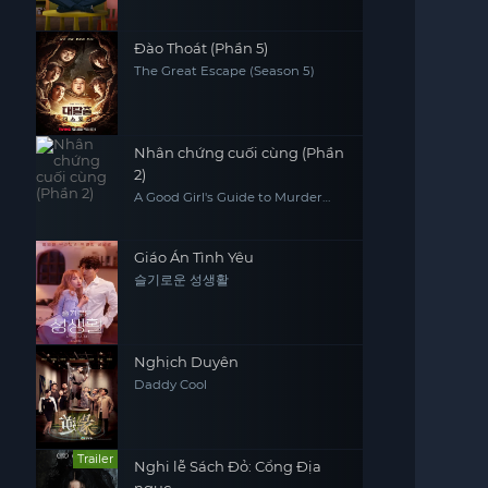
Đào Thoát (Phần 5)
The Great Escape (Season 5)
Nhân chứng cuối cùng (Phần
2)
A Good Girl's Guide to Murder
(Season 2)
Giáo Án Tình Yêu
슬기로운 성생활
Nghịch Duyên
Daddy Cool
Trailer
Nghi lễ Sách Đỏ: Cổng Địa