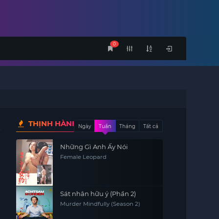
0
THỊNH HÀNH
Ngày
Tuần
Tháng
Tất cả
Những Gì Anh Ấy Nói
Female Leopard
Sát nhân hữu ý (Phần 2)
Murder Mindfully (Season 2)