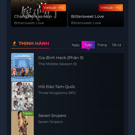
Vietsub - HD
Vietsub - HD
Chàng Rể Hào Môn
Bittersweet Love
Bittersweet Love
Bittersweet Love
THỊNH HÀNH
Ngày
Tuần
Tháng
Tất cả
Gia đình Heck (Phần 9)
The Middle (Season 9)
Hồi Đáo Tam Quốc
Three Kingdoms RPG
Trailer
Seven Snipers
Seven Snipers