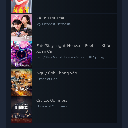
Kẻ Thù Dấu Yêu
My Dearest Nemesis
Fate/Stay Night: Heaven's Feel - III. Khúc
Xuân Ca
Fate/Stay Night: Heaven's Feel - III. Spring
Song
Nguy Tình Phong Vân
Times of Peril
Gia tộc Guinness
House of Guinness