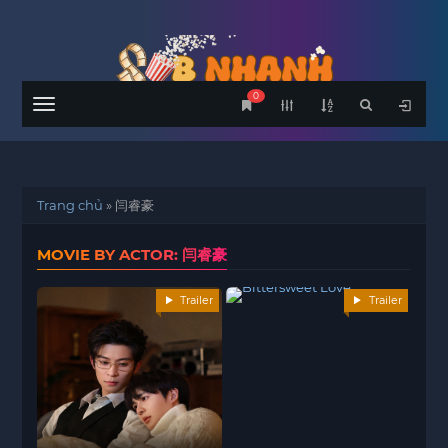
0
Menu
Trang chủ
»
闫睿豪
MOVIE BY ACTOR: 闫睿豪
Trailer
Trailer