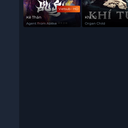
Vietsub - HD
Kê Thân
Khí Tử
Agent from Above
Organ Child