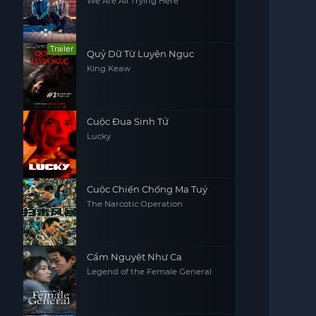
We Are All Trying Here
Trailer
Quỷ Dữ Từ Luyện Ngục
King Keaw
Cuộc Đua Sinh Tử
Lucky
Cuộc Chiến Chống Ma Tuý
The Narcotic Operation
Cẩm Nguyệt Như Ca
Legend of the Female General