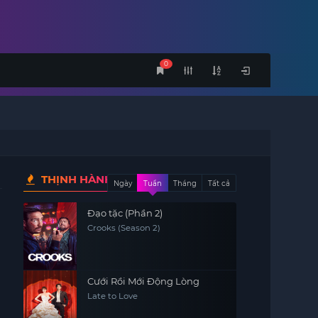
0
THỊNH HÀNH
Ngày
Tuần
Tháng
Tất cả
Đạo tặc (Phần 2)
Crooks (Season 2)
Cưới Rồi Mới Động Lòng
Late to Love