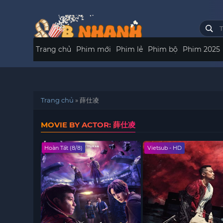
Trang chủ
Phim mới
Phim lẻ
Phim bộ
Phim 2025
Trang chủ
»
薛仕凌
MOVIE BY ACTOR: 薛仕凌
Hoàn Tất (8/8)
Vietsub - HD