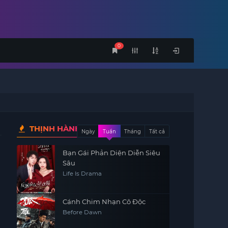
0
THỊNH HÀNH
Ngày
Tuần
Tháng
Tất cả
Bạn Gái Phản Diện Diễn Siêu
Sâu
Life Is Drama
Cánh Chim Nhạn Cô Độc
Before Dawn