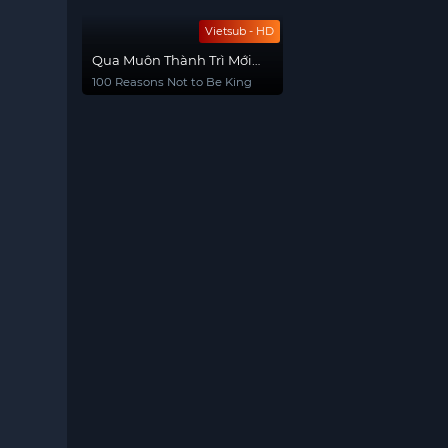
Vietsub - HD
Qua Muôn Thành Trì Mới
Gặp Đúng Người
100 Reasons Not to Be King