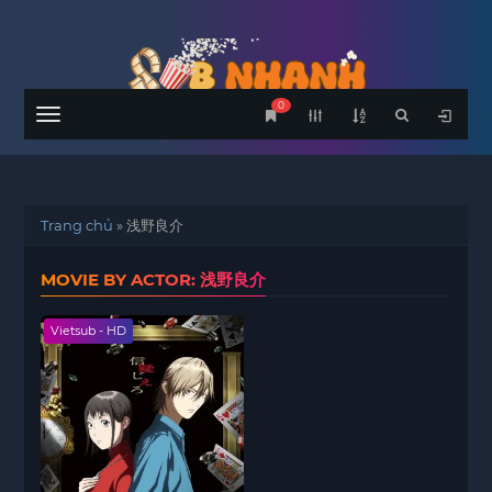
0
Menu
Trang chủ
»
浅野良介
MOVIE BY ACTOR: 浅野良介
Vietsub - HD