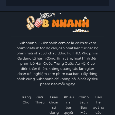
Subnhanh
- Subnhanh.com.co là website xem
phim Vietsub tốc độ cao, cập nhật liên tục các bộ
phim mới nhất với chất lượng Full HD. Kho phim
đa dạng từ hành động, tình cảm, hoạt hình đến
phim bộ Hàn Quốc, Trung Quốc, Âu Mỹ. Giao
diện thân thiện, không quảng cáo làm gián
đoạn trải nghiệm xem phim của bạn. Hãy đồng
hành cùng Subnhanh để không bỏ lỡ bất kỳ siêu
phẩm nào mỗi ngày!
Trang
Giới
Điều
Khiếu
Chính
Liên
Chủ
Thiệu
khoản
nại
Sách
hệ
sử
bản
Bảo
quảng
dụng
quyền
Mật
cáo