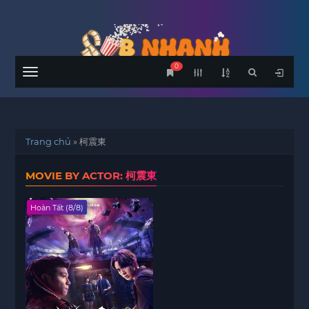
0
Menu
Trang chủ
»
柯震東
MOVIE BY ACTOR: 柯震東
Hoàn Tất (8/8)