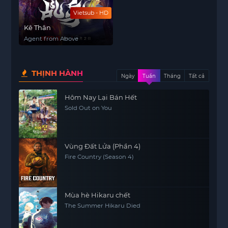
Vietsub - HD
Kê Thân
Agent from Above
THỊNH HÀNH
Ngày
Tuần
Tháng
Tất cả
Hôm Nay Lại Bán Hết
Sold Out on You
Vùng Đất Lửa (Phần 4)
Fire Country (Season 4)
Mùa hè Hikaru chết
The Summer Hikaru Died