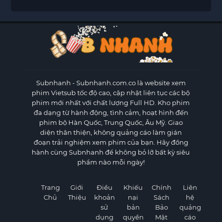
Subnhanh
- Subnhanh.com.co là website xem
phim Vietsub tốc độ cao, cập nhật liên tục các bộ
phim mới nhất với chất lượng Full HD. Kho phim
đa dạng từ hành động, tình cảm, hoạt hình đến
phim bộ Hàn Quốc, Trung Quốc, Âu Mỹ. Giao
diện thân thiện, không quảng cáo làm gián
đoạn trải nghiệm xem phim của bạn. Hãy đồng
hành cùng Subnhanh để không bỏ lỡ bất kỳ siêu
phẩm nào mỗi ngày!
Trang
Giới
Điều
Khiếu
Chính
Liên
Chủ
Thiệu
khoản
nại
Sách
hệ
sử
bản
Bảo
quảng
dụng
quyền
Mật
cáo