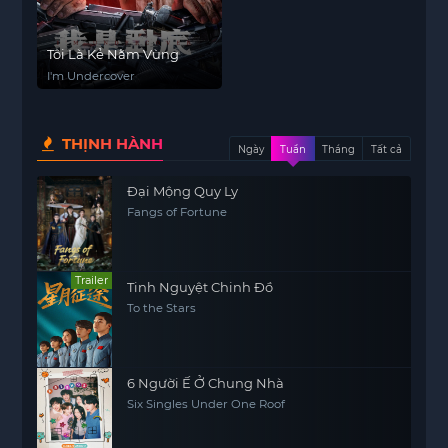
Tôi Là Kẻ Nằm Vùng
I'm Undercover
THỊNH HÀNH
Ngày
Tuần
Tháng
Tất cả
Đại Mộng Quy Ly
Fangs of Fortune
Trailer
Tinh Nguyệt Chinh Đồ
To the Stars
6 Người Ế Ở Chung Nhà
Six Singles Under One Roof