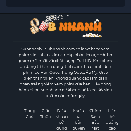
Subnhanh
- Subnhanh.com.co là website xem
phim Vietsub tốc độ cao, cập nhật liên tục các bộ
phim mới nhất với chất lượng Full HD. Kho phim
đa dạng từ hành động, tình cảm, hoạt hình đến
phim bộ Hàn Quốc, Trung Quốc, Âu Mỹ. Giao
diện thân thiện, không quảng cáo làm gián
đoạn trải nghiệm xem phim của bạn. Hãy đồng
hành cùng Subnhanh để không bỏ lỡ bất kỳ siêu
phẩm nào mỗi ngày!
Trang
Giới
Điều
Khiếu
Chính
Liên
Chủ
Thiệu
khoản
nại
Sách
hệ
sử
bản
Bảo
quảng
dụng
quyền
Mật
cáo