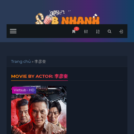
0
Menu
Trang chủ
»
李彦奎
MOVIE BY ACTOR: 李彦奎
Vietsub - HD