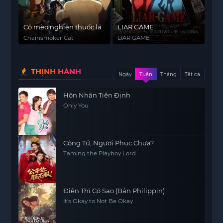
Cô mèo nghiện thuốc lá
LIAR GAME
Chainsmoker Cat
LIAR GAME
THỊNH HÀNH
Ngày
Tuần
Tháng
Tất cả
Hôn Nhân Tiền Định
Only You
Công Tử, Ngươi Phục Chưa?
Taming the Playboy Lord
Điên Thì Có Sao (Bản Philippin)
It's Okay to Not Be Okay