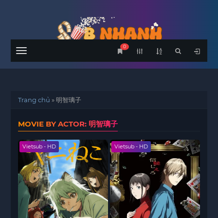
0
Menu
Trang chủ
»
明智璃子
MOVIE BY ACTOR: 明智璃子
Vietsub - HD
Vietsub - HD