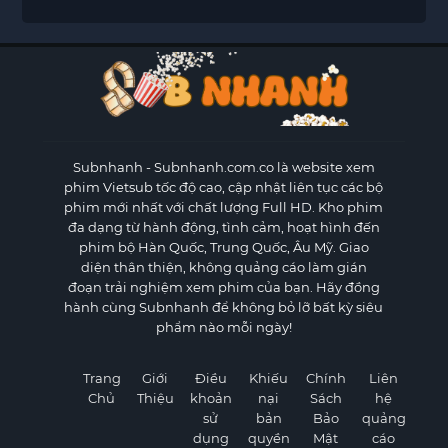
Subnhanh
- Subnhanh.com.co là website xem
phim Vietsub tốc độ cao, cập nhật liên tục các bộ
phim mới nhất với chất lượng Full HD. Kho phim
đa dạng từ hành động, tình cảm, hoạt hình đến
phim bộ Hàn Quốc, Trung Quốc, Âu Mỹ. Giao
diện thân thiện, không quảng cáo làm gián
đoạn trải nghiệm xem phim của bạn. Hãy đồng
hành cùng Subnhanh để không bỏ lỡ bất kỳ siêu
phẩm nào mỗi ngày!
Trang
Giới
Điều
Khiếu
Chính
Liên
Chủ
Thiệu
khoản
nại
Sách
hệ
sử
bản
Bảo
quảng
dụng
quyền
Mật
cáo