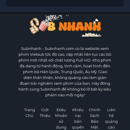
Subnhanh
- Subnhanh.com.co là website xem
phim Vietsub tốc độ cao, cập nhật liên tục các bộ
phim mới nhất với chất lượng Full HD. Kho phim
đa dạng từ hành động, tình cảm, hoạt hình đến
phim bộ Hàn Quốc, Trung Quốc, Âu Mỹ. Giao
diện thân thiện, không quảng cáo làm gián
đoạn trải nghiệm xem phim của bạn. Hãy đồng
hành cùng Subnhanh để không bỏ lỡ bất kỳ siêu
phẩm nào mỗi ngày!
Trang
Giới
Điều
Khiếu
Chính
Liên
Chủ
Thiệu
khoản
nại
Sách
hệ
sử
bản
Bảo
quảng
dụng
quyền
Mật
cáo