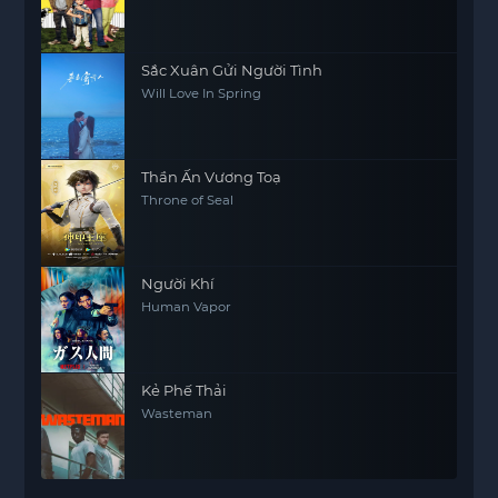
Sắc Xuân Gửi Người Tình
Will Love In Spring
Thần Ấn Vương Toạ
Throne of Seal
Người Khí
Human Vapor
Kẻ Phế Thải
Wasteman