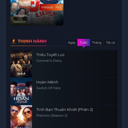
Vietsub - HD
Reborn
Reborn
THỊNH HÀNH
Ngày
Tuần
Tháng
Tất cả
Triều Tuyết Lục
Coroner's Diary
Hoán Mệnh
Switch Of Fate
Tình Bạn Thuần Khiết (Phần 2)
Platonic (Season 2)