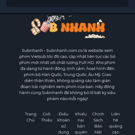
Subnhanh
- Subnhanh.com.co là website xem
phim Vietsub tốc độ cao, cập nhật liên tục các bộ
phim mới nhất với chất lượng Full HD. Kho phim
đa dạng từ hành động, tình cảm, hoạt hình đến
phim bộ Hàn Quốc, Trung Quốc, Âu Mỹ. Giao
diện thân thiện, không quảng cáo làm gián
đoạn trải nghiệm xem phim của bạn. Hãy đồng
hành cùng Subnhanh để không bỏ lỡ bất kỳ siêu
phẩm nào mỗi ngày!
Trang
Giới
Điều
Khiếu
Chính
Liên
Chủ
Thiệu
khoản
nại
Sách
hệ
sử
bản
Bảo
quảng
dụng
quyền
Mật
cáo