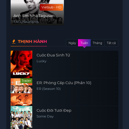
Vietsub - HD
Anh Em Nhà Tagusari
TAGUSARI bros.
THỊNH HÀNH
Ngày
Tuần
Tháng
Tất cả
Cuộc Đua Sinh Tử
Lucky
Trailer
ER: Phòng Cấp Cứu (Phần 10)
ER (Season 10)
Cuộc Đời Tươi Đẹp
Some Day