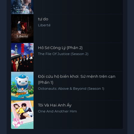
tự do
Liberté
Hồ Sơ Công Lý (Phần 2)
The File Of Justice (Season 2)
Đội cứu hộ biển khơi: Sứ mệnh trên cạn
(Phần 1)
Octonauts: Above & Beyond (Season 1)
Tôi Và Hai Anh Ấy
One And Another Him