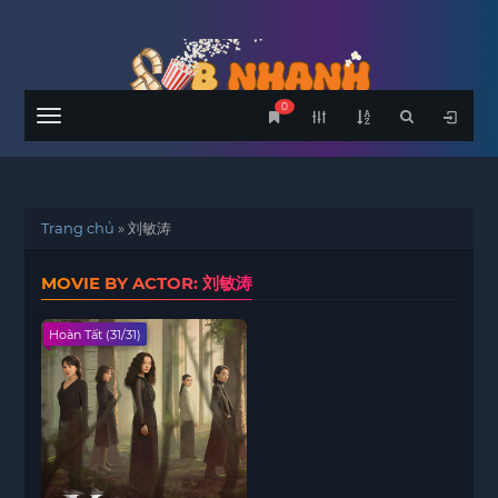
0
Menu
Trang chủ
»
刘敏涛
MOVIE BY ACTOR: 刘敏涛
Hoàn Tất (31/31)