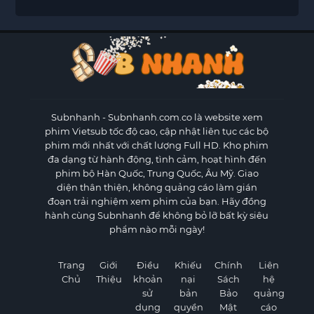
Subnhanh
- Subnhanh.com.co là website xem
phim Vietsub tốc độ cao, cập nhật liên tục các bộ
phim mới nhất với chất lượng Full HD. Kho phim
đa dạng từ hành động, tình cảm, hoạt hình đến
phim bộ Hàn Quốc, Trung Quốc, Âu Mỹ. Giao
diện thân thiện, không quảng cáo làm gián
đoạn trải nghiệm xem phim của bạn. Hãy đồng
hành cùng Subnhanh để không bỏ lỡ bất kỳ siêu
phẩm nào mỗi ngày!
Trang
Giới
Điều
Khiếu
Chính
Liên
Chủ
Thiệu
khoản
nại
Sách
hệ
sử
bản
Bảo
quảng
dụng
quyền
Mật
cáo