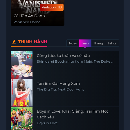
Vietsub - HD
Cái Tên Ẩn Danh
Vanished Name
THỊNH HÀNH
Ngày
Tuần
Tháng
Tất cả
Công tước tử thần và cô hầu
Shinigami Bocchan to Kuro Maid, The Duke of
Death and His Maid
Tán Em Gái Hàng Xóm
The Big Tits Next Door Aunt
Boys in Love: Khai Giảng, Trái Tim Học
Cách Yêu
Boys in Love