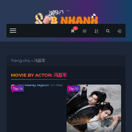
0
Menu
Trang chủ
»
冯荔军
MOVIE BY ACTOR: 冯荔军
Tập 14
Tập 10