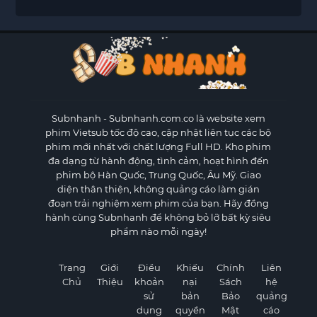
Subnhanh
- Subnhanh.com.co là website xem
phim Vietsub tốc độ cao, cập nhật liên tục các bộ
phim mới nhất với chất lượng Full HD. Kho phim
đa dạng từ hành động, tình cảm, hoạt hình đến
phim bộ Hàn Quốc, Trung Quốc, Âu Mỹ. Giao
diện thân thiện, không quảng cáo làm gián
đoạn trải nghiệm xem phim của bạn. Hãy đồng
hành cùng Subnhanh để không bỏ lỡ bất kỳ siêu
phẩm nào mỗi ngày!
Trang
Giới
Điều
Khiếu
Chính
Liên
Chủ
Thiệu
khoản
nại
Sách
hệ
sử
bản
Bảo
quảng
dụng
quyền
Mật
cáo