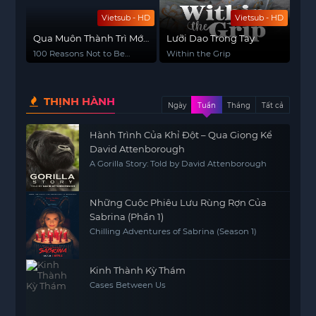
Vietsub - HD
Vietsub - HD
Qua Muôn Thành Trì Mới
Lưỡi Dao Trong Tay
Gặp Đúng Người
100 Reasons Not to Be
Within the Grip
King
THỊNH HÀNH
Ngày
Tuần
Tháng
Tất cả
Hành Trình Của Khỉ Đột – Qua Giọng Kể
David Attenborough
A Gorilla Story: Told by David Attenborough
Những Cuộc Phiêu Lưu Rùng Rợn Của
Sabrina (Phần 1)
Chilling Adventures of Sabrina (Season 1)
Kinh Thành Kỳ Thám
Cases Between Us