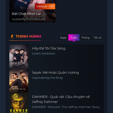
Vietsub - HD
Bất Chợt Nhìn Lại
Suddenly Turn Around
THỊNH HÀNH
Ngày
Tuần
Tháng
Tất cả
Hãy Để Tôi Tỏa Sáng
Love's Ambition
Sejak: Mê Hoặc Quân Vương
Captivating the King
DAHMER - Quái vật: Câu chuyện về
Jeffrey Dahmer
DAHMER - Monster: The Jeffrey Dahmer Story