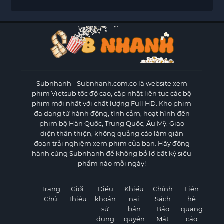
Subnhanh
- Subnhanh.com.co là website xem
phim Vietsub tốc độ cao, cập nhật liên tục các bộ
phim mới nhất với chất lượng Full HD. Kho phim
đa dạng từ hành động, tình cảm, hoạt hình đến
phim bộ Hàn Quốc, Trung Quốc, Âu Mỹ. Giao
diện thân thiện, không quảng cáo làm gián
đoạn trải nghiệm xem phim của bạn. Hãy đồng
hành cùng Subnhanh để không bỏ lỡ bất kỳ siêu
phẩm nào mỗi ngày!
Trang
Giới
Điều
Khiếu
Chính
Liên
Chủ
Thiệu
khoản
nại
Sách
hệ
sử
bản
Bảo
quảng
dụng
quyền
Mật
cáo