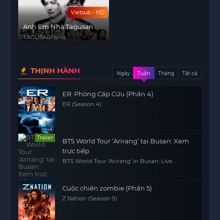
Vietsub - HD
Anh Em Nhà Tagusari
TAGUSARI bros.
THỊNH HÀNH
Ngày
Tuần
Tháng
Tất cả
ER: Phòng Cấp Cứu (Phần 4)
ER (Season 4)
Trailer
BTS World Tour ‘Arirang’ tại Busan: Xem
trực tiếp
BTS World Tour ‘Arirang’ in Busan: Live
Viewing
Cuộc chiến zombie (Phần 5)
Z Nation (Season 5)