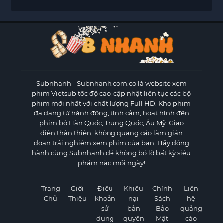
Subnhanh
- Subnhanh.com.co là website xem
phim Vietsub tốc độ cao, cập nhật liên tục các bộ
phim mới nhất với chất lượng Full HD. Kho phim
đa dạng từ hành động, tình cảm, hoạt hình đến
phim bộ Hàn Quốc, Trung Quốc, Âu Mỹ. Giao
diện thân thiện, không quảng cáo làm gián
đoạn trải nghiệm xem phim của bạn. Hãy đồng
hành cùng Subnhanh để không bỏ lỡ bất kỳ siêu
phẩm nào mỗi ngày!
Trang
Giới
Điều
Khiếu
Chính
Liên
Chủ
Thiệu
khoản
nại
Sách
hệ
sử
bản
Bảo
quảng
dụng
quyền
Mật
cáo