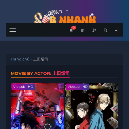
0
Menu
Trang chủ
»
上田燿司
MOVIE BY ACTOR: 上田燿司
Vietsub - HD
Vietsub - HD