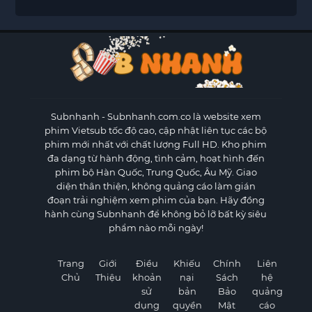
Subnhanh
- Subnhanh.com.co là website xem
phim Vietsub tốc độ cao, cập nhật liên tục các bộ
phim mới nhất với chất lượng Full HD. Kho phim
đa dạng từ hành động, tình cảm, hoạt hình đến
phim bộ Hàn Quốc, Trung Quốc, Âu Mỹ. Giao
diện thân thiện, không quảng cáo làm gián
đoạn trải nghiệm xem phim của bạn. Hãy đồng
hành cùng Subnhanh để không bỏ lỡ bất kỳ siêu
phẩm nào mỗi ngày!
Trang
Giới
Điều
Khiếu
Chính
Liên
Chủ
Thiệu
khoản
nại
Sách
hệ
sử
bản
Bảo
quảng
dụng
quyền
Mật
cáo