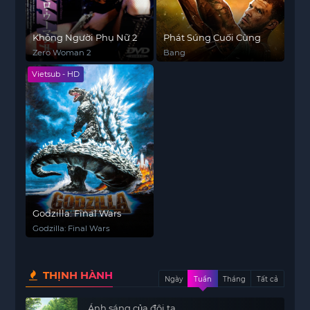
Không Người Phụ Nữ 2
Phát Súng Cuối Cùng
Zero Woman 2
Bang
Vietsub - HD
Godzilla: Final Wars
Godzilla: Final Wars
THỊNH HÀNH
Ngày
Tuần
Tháng
Tất cả
Ánh sáng của đôi ta