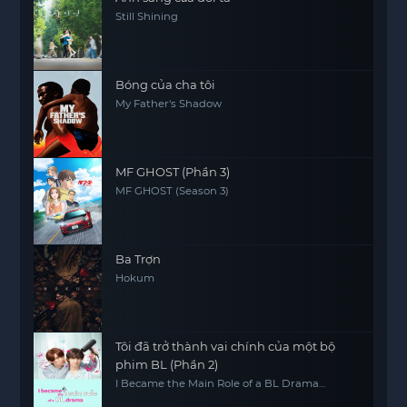
Still Shining
Bóng của cha tôi
My Father's Shadow
MF GHOST (Phần 3)
MF GHOST (Season 3)
Ba Trợn
Hokum
Tôi đã trở thành vai chính của một bộ
phim BL (Phần 2)
I Became the Main Role of a BL Drama
(Season 2)